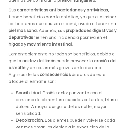
además de controlar la
presión sanguínea
.
Sus
características antibacterianas y antivíricas
,
tienen beneficios para la estética, ya que al eliminar
las bacterias que causan el acné, ayuda a tener una
piel más sana.
Además, sus
propiedades digestivas y
depurativas
tienen una incidencia positiva en el
hígado y movimiento intestinal.
Lamentablemente no todo son beneficios, debido a
que
la acidez del limón
puede provocar la
erosión del
esmalte
y en casos más graves en la dentina.
Algunas de las
consecuencias
directas de este
ataque al esmalte son:
Sensibilidad.
Posible dolor punzante con el
consumo de alimentos o bebidas calientes, frías o
dulces. A mayor desgate del esmalte, mayor
sensibilidad.
Decoloración.
Los dientes pueden volverse cada
vez más amarillos debido a la exposición de la