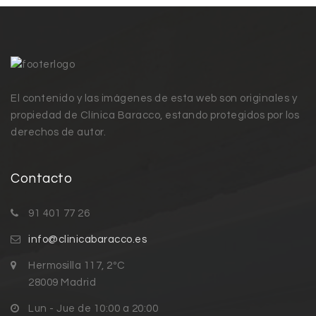
El contenido y las imágenes de esta web son originales y
propiedad de Clínica Baracco, estando protegidos por los
derechos de autor.
Contacto
91 401 77 26
info@clinicabaracco.es
Hermosilla 117, 2ºC
28009 Madrid
Lun - Jue de 10:00 a 20:00